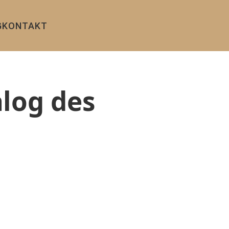
G
KONTAKT
alog des